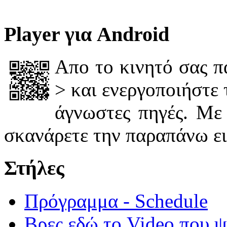
Player για Android
Απο το κινητό σας πά
> και ενεργοποιήστε
άγνωστες πηγές. Με
σκανάρετε την παραπάνω ε
Στήλες
Πρόγραμμα - Schedule
Βρες εδώ το Video που ψά