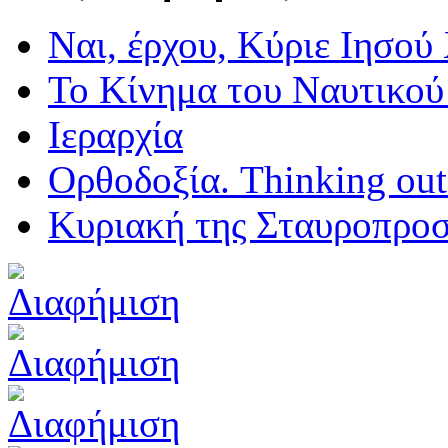
Ναι, έρχου, Κύριε Ιησού
Το Κίνημα του Ναυτικού
Ιεραρχία
Ορθοδοξία. Thinking outs
Κυριακή της Σταυροπρο