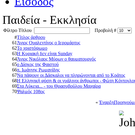
Είσοδος
Παιδεία - Εκκλησία
Φίλτρο Τίτλου
Προβολή #
#
Τίτλος άρθρου
61
Άγιος Ουαλεντίνος ο Ιερομάρτυς
62
Το χριστόψωμο
63
Η Κυριακή δεν είναι Sunday
64
Άγιος Νικόλαος Μύρων ο θαυματουργός
65
ο Δίσκος της Φαιστού
66
π. Ιωάννης Ρωμανίδης
67
Να πάψουν οι Δάσκαλοι να πληρώνονται από το Κράτος
68
Η Ελληνική φύση & οι γυάλινοι άνθρωποι - Φώτη Κόντογλο
69
Στα Λύκεια... - του Θρασυβούλου Μαχαίρα
70
Ψαλμός 108ος
«
Έναρξη
Προηγούμ