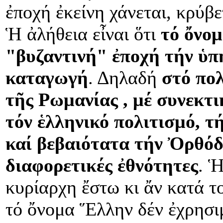
ἐποχή ἐκείνη χάνεται, κρύβ
Ἡ ἀλήθεια εἶναι ὅτι
τό ὄνο
"βυζαντινή" ἐποχή τήν ὑπ
καταγωγή
. Δηλαδή
στό πολ
τῆς Ρωμανίας , μέ συνεκτι
τόν ἑλληνικό πολιτισμό, 
καί βεβαιότατα τήν Ὀρθόδ
διαφορετικές ἐθνότητες
. 
κυρίαρχη ἔστω κι ἄν κατά τ
τό ὄνομα Ἕλλην δέν ἐχρησι