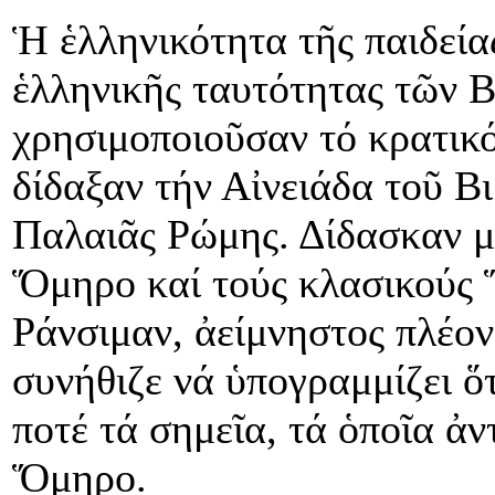
Ἡ ἑλληνικότητα τῆς παιδεία
ἑλληνικῆς ταυτότητας τῶν Β
χρησιμοποιοῦσαν τό κρατικ
δίδαξαν τήν Αἰνειάδα τοῦ Βι
Παλαιᾶς Ρώμης. Δίδασκαν 
Ὅμηρο καί τούς κλασικούς 
Ράνσιμαν, ἀείμνηστος πλέον
συνήθιζε νά ὑπογραμμίζει 
ποτέ τά σημεῖα, τά ὁποῖα ἀν
Ὅμηρο.