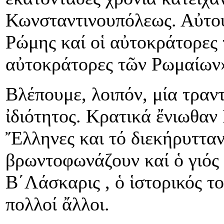
Κωνσταντινουπόλεως. Αὐτού
Ρώμης καί οἱ αὐτοκράτορες
αὐτοκράτορες τῶν Ρωμαίων»
Βλέπουμε, λοιπόν, μία τραν
ἰδιότητος. Κρατικά ἔνιωθαν
Ἔλληνες και τό διεκήρυτταν
βρωντοφωνάζουν καί ὁ γιός
Β΄Λάσκαρις , ὁ ἱστορικός τ
πολλοί ἄλλοι.