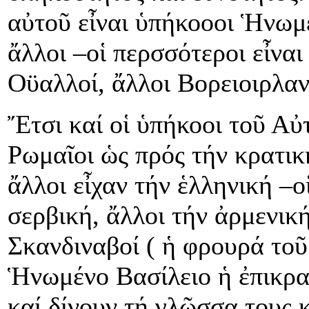
αὐτοῦ εἶναι ὑπήκοοοι Ἡνωμ
ἄλλοι –οἱ περσσότεροι εἶναι
Οϋαλλοί, ἄλλοι Βορειοιρλαν
Ἔτσι καί οἱ ὑπήκοοι τοῦ Α
Ρωμαῖοι ὡς πρός τήν κρατικ
ἄλλοι εἶχαν τήν ἑλληνική –ο
σερβική, ἄλλοι τήν ἀρμενικ
Σκανδιναβοί ( ἡ φρουρά το
Ἡνωμένο Βασίλειο ἡ ἐπικρατ
καί δίνουν τή γλῶσσα τους κ