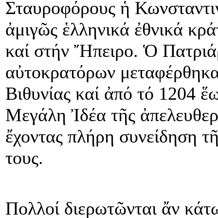
Σταυροφόρους ἡ Κωνσταντι
ἀμιγῶς ἑλληνικά ἐθνικά κρά
καί στήν Ἤπειρο. Ὁ Πατριάρ
αὐτοκρατόρων μεταφέρθηκαν
Βιθυνίας καί ἀπό τό 1204 ἕ
Μεγάλη Ἰδέα τῆς ἀπελευθε
ἔχοντας πλήρη συνείδηση τῆ
τους.
Πολλοί διερωτῶνται ἄν κάτ