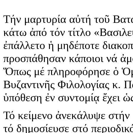
Τήν μαρτυρία αὐτή τοῦ Βατά
κάτω ἀπό τόν τίτλο «Βασιλ
ἐπάλλετο ἡ μηδέποτε διακοπ
προσπάθησαν κάποιοι νά ἀμ
Ὅπως μέ πληροφόρησε ὁ Ὁμ
Βυζαντινῆς Φιλολογίας κ. 
ὑπόθεση ἐν συντομίᾳ ἔχει ὡς
Τό κείμενο ἀνεκάλυψε στήν
τό δημοσίευσε στό περιοδι