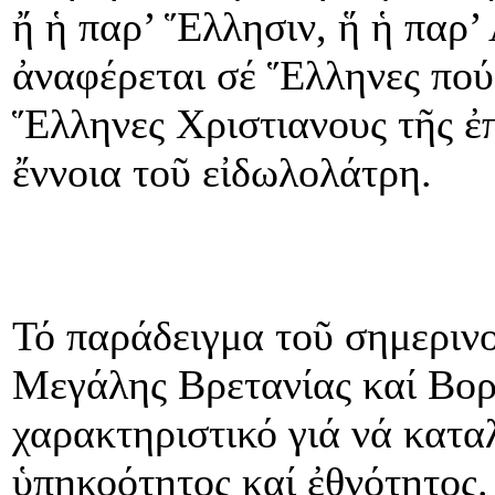
ἤ ἡ παρ’ Ἕλλησιν, ἥ ἡ παρ’ Α
ἀναφέρεται σέ Ἕλληνες πού
Ἕλληνες Χριστιανους τῆς ἐπ
ἔννοια τοῦ εἰδωλολάτρη.
Τό παράδειγμα τοῦ σημεριν
Μεγάλης Βρετανίας καί Βορε
χαρακτηριστικό γιά νά κατ
ὑπηκοότητος καί ἐθνότητος.