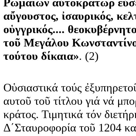
Ρωμαίων αὐτοκράτωρ εὐσε
αὔγουστος, ἰσαυρικός, κελ
οὑγγρικός.... θεοκυβέρνη
τοῦ Μεγάλου Κωνσταντίνο
τούτου δίκαια»
. (2)
Οὑσιαστικά τούς ἐξυπηρετο
αυτοῦ τοῦ τίτλου γιά νά μπ
κράτος. Τιμητικά τόν διετή
Δ΄Σταυροφορία τοῦ 1204 κα