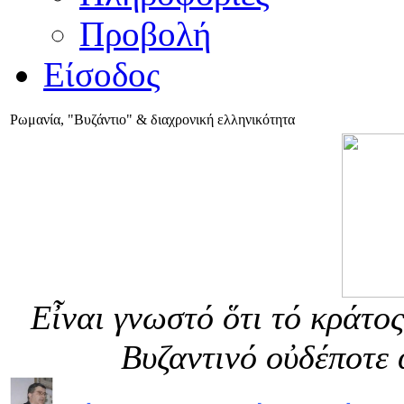
Προβολή
Είσοδος
Ρωμανία, "Βυζάντιο" & διαχρονική ελληνικότητα
Εἶναι γνωστό ὅτι τό κράτο
Βυζαντινό οὐδέποτε 