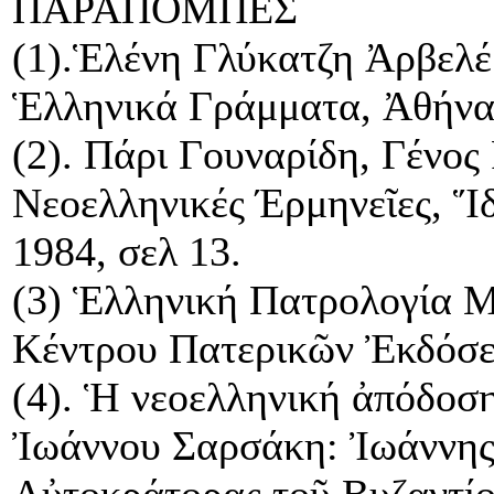
ΠΑΡΑΠΟΜΠΕΣ
(1).Ἑλένη Γλύκατζη Ἀρβελέρ
Ἑλληνικά Γράμματα, Ἀθήνα 
(2). Πάρι Γουναρίδη, Γένος
Νεοελληνικές Έρμηνεῖες, 
1984, σελ 13.
(3) Ἑλληνική Πατρολογία Mi
Κέντρου Πατερικῶν Ἐκδόσε
(4). Ἡ νεοελληνική ἀπόδοση
Ἰωάννου Σαρσάκη: Ἰωάννης
Αὐτοκράτορας τοῦ Βυζαντί