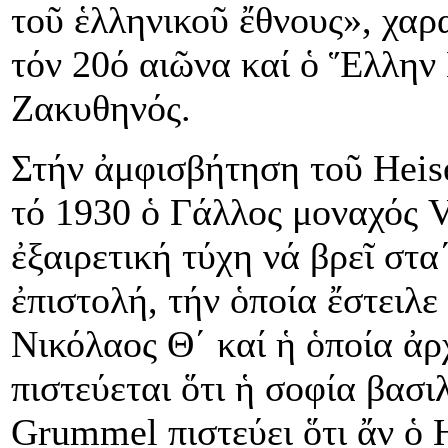
τοῦ ἑλληνικοῦ ἔθνους», χαρ
τόν 20ό αιῶνα καί ὁ Ἕλλην
Ζακυθηνός.
Στήν ἀμφισβήτηση τοῦ Heis
τό 1930 ὁ Γάλλος μοναχός V
ἐξαιρετική τύχη νά βρεῖ στ
ἐπιστολή, τήν ὁποία ἔστειλ
Νικόλαος Θ΄ καί ἡ ὁποία ἀρ
πιστεύεται ὅτι ἡ σοφία βασι
Grummel πιστεύει ὅτι ἄν ὁ 