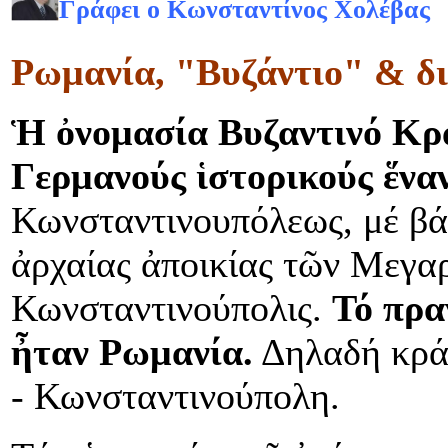
Γράφει ο Κωνσταντίνος Χολέβας
Ρωμανία, "Βυζάντιο" & δ
Ἡ ὀνομασία Βυζαντινό Κρ
Γερμανούς ἱστορικούς ἕνα
Κωνσταντινουπόλεως, μέ βά
ἀρχαίας ἀποικίας τῶν Μεγαρ
Κωνσταντινούπολις.
Τό πρα
ἦταν Ρωμανία.
Δηλαδή κρά
- Κωνσταντινούπολη.