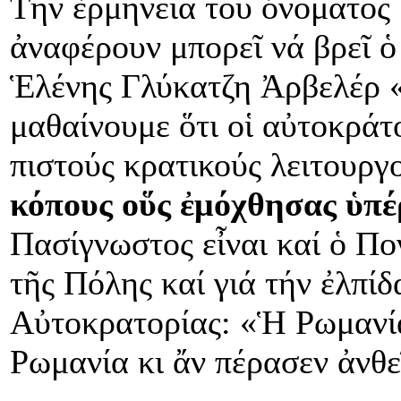
Τήν ἑρμηνεία τοῦ ὀνόματος 
ἀναφέρουν μπορεῖ νά βρεῖ ὁ
Ἑλένης Γλύκατζη Ἀρβελέρ «
μαθαίνουμε ὅτι οἱ αὐτοκράτ
πιστούς κρατικούς λειτουρ
κόπους οὕς ἐμόχθησας ὑπέ
Πασίγνωστος εἶναι καί ὁ Πο
τῆς Πόλης καί γιά τήν ἐλπί
Αὐτοκρατορίας: «Ἡ Ρωμανία
Ρωμανία κι ἄν πέρασεν ἀνθεῖ