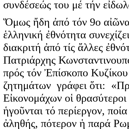
συνδέσεώς του μέ τήν εἰδωλ
Ὅμως ἤδη ἀπό τόν 9ο αἰῶνα 
ἑλληνική ἐθνότητα συνεχίζει
διακριτή ἀπό τίς ἄλλες ἐθνό
Πατριάρχης Κωνσταντινουπ
πρός τόν Ἐπίσκοπο Κυζίκου
ζητημάτων γράφει ὅτι: «Προ
Εἰκονομάχων οἱ θρασύτεροι 
ἡγοῦνται τό περίεργον, ποί
ἀληθής, πότερον ἡ παρά Ρωμ