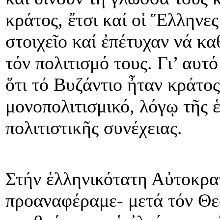
κράτος, ἔτσι καί οἱ Ἕλληνε
στοιχεῖο καί ἐπέτυχαν νά κ
τόν πολιτισμό τους. Γι’ αυτ
ὅτι τό Βυζάντιο ἦταν κράτο
μονοπολιτισμικό, λόγῳ τῆς 
πολιτιστικῆς συνέχειας.
Στήν ἑλληνικότατη Αὐτοκρα
προαναφέραμε- μετά τόν Θε