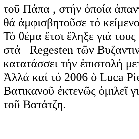
τοῦ Πάπα , στήν ὁποία ἀπαν
θά ἀμφισβητοῦσε τό κείμενο
Τό θέμα ἔτσι ἔληξε γιά τους
στά Regesten τῶν Βυζαντι
κατατάσσει τήν ἐπιστολή μ
Ἀλλά καί τό 2006 ὁ Luca Pie
Βατικανοῦ ἐκτενῶς ὁμιλεῖ γ
τοῦ Βατάτζη.