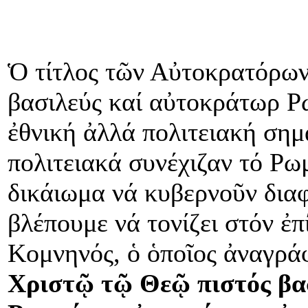
Ὁ τίτλος τῶν Αὐτοκρατόρων
βασιλεύς καί αὐτοκράτωρ Ρω
ἐθνική ἀλλά πολιτειακή ση
πολιτειακά συνέχιζαν τό Ρωμ
δικάιωμα νά κυβερνοῦν δια
βλέπουμε νά τονίζει στόν ἐ
Κομνηνός, ὁ ὁποῖος ἀναγρά
Χριστῷ τῷ Θεῷ πιστός βασ