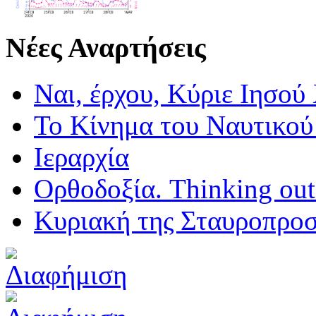
Νέες Αναρτήσεις
Ναι, έρχου, Κύριε Ιησού
Το Κίνημα του Ναυτικού
Ιεραρχία
Ορθοδοξία. Thinking outs
Κυριακή της Σταυροπρο