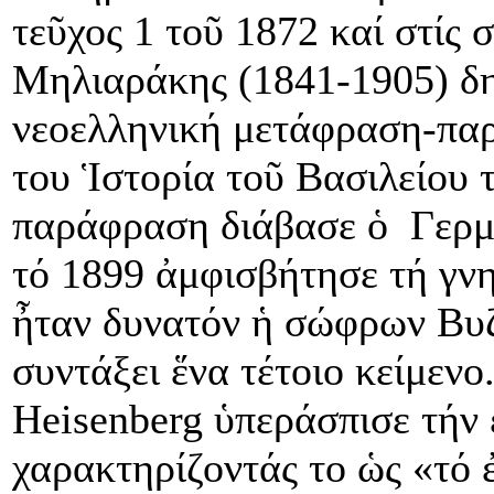
τεῦχος 1 τοῦ 1872 καί στίς 
Μηλιαράκης (1841-1905) δη
νεοελληνική μετάφραση-παρ
του Ἱστορία τοῦ Βασιλείου 
παράφραση διάβασε ὁ Γερμ
τό 1899 ἀμφισβήτησε τή γνη
ἦταν δυνατόν ἡ σώφρων Βυζ
συντάξει ἕνα τέτοιο κείμενο
Heisenberg ὑπεράσπισε τήν 
χαρακτηρίζοντάς το ὡς «τό 