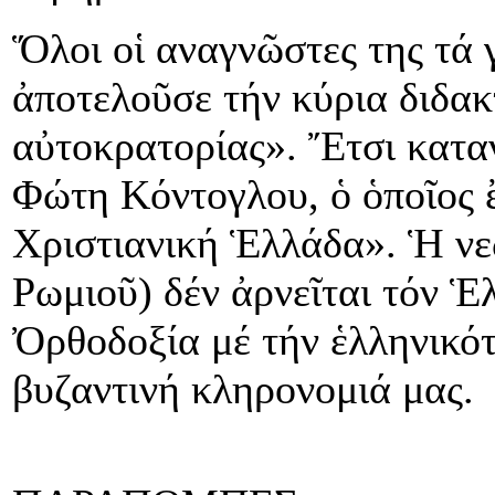
Ὅλοι οἱ αναγνῶστες της τά
ἀποτελοῦσε τήν κύρια διδακ
αὐτοκρατορίας». Ἔτσι κατα
Φώτη Κόντογλου, ὁ ὁποῖος 
Χριστιανική Ἑλλάδα». Ἡ νε
Ρωμιοῦ) δέν ἀρνεῖται τόν Ἑ
Ὀρθοδοξία μέ τήν ἑλληνικότ
βυζαντινή κληρονομιά μας.