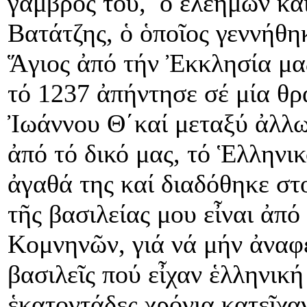
γαμβρός του, ὁ ἐλεήμων κα
Βατάτζης, ὁ ὁποῖος γεννήθηκ
Ἅγιος ἀπό τήν Ἐκκλησία μας
τό 1237 ἀπήντησε σέ μία θρ
Ἰωάννου Θ΄καί μεταξύ ἀλλων
ἀπό τό δικό μας, τό Ἑλληνικ
ἀγαθά της καί διαδόθηκε στ
τῆς βασιλείας μου εἶναι ἀπό
Κομνηνῶν, γιά νά μήν ἀναφ
βασιλεῖς πού εἶχαν ἑλληνικ
ἑκατοντάδες χρόνια κατεῖχα