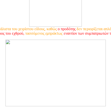
άλιστα του χειρίστου είδους, καθώς
ο προδότης
δεν περιορίζεται απλ
ρος του εχθρού,
τασσόμενος
εμπράκτως
εναντίον των συμπατριωτών τ