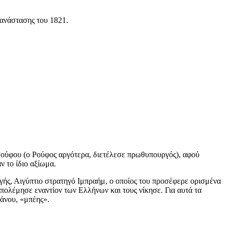
πανάστασης του 1821.
Ρούφου (ο Ρούφος αργότερα, διετέλεσε πρωθυπουργός), αφού
 το ίδιο αξίωμα.
γής, Αιγύπτιο στρατηγό Ιμπραήμ, ο οποίος του προσέφερε ορισμένα
ολέμησε εναντίον των Ελλήνων και τους νίκησε. Για αυτά τα
άνου, «μπέης».