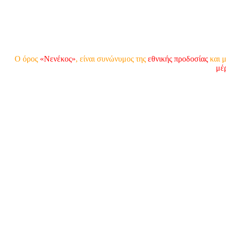
Ο όρος
«Νενέκος»
, είναι συνώνυμος της
εθνικής προδοσίας
και μ
μέ