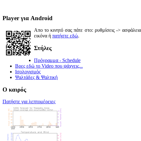
Player για Android
Απο το κινητό σας πάτε στο: ρυθμίσεις -> ασφάλε
εικόνα ή
πατήστε εδώ
.
Στήλες
Πρόγραμμα - Schedule
Βρες εδώ το Video που ψάχνεις...
Ισολογισμός
Ψαλτάδες & Ψαλτική
Ο καιρός
Πατήστε για λεπτομέρειες