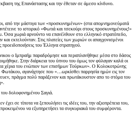
έκβαση της Επανάστασης και την έθεταν σε άμεσο κίνδυνο.
ένοι, από την μάστιγα των «προσκυνημένων» (στα απομνημονεύματά
ντέτεινε το ιστορικό «Φωτιά και τσεκούρι στους προσκυνημένους!»
μ. Όσα χωριά αρνούντο να επανέλθουν στο ελληνικό στρατόπεδο,
 και εκτελούνταν. Στις πλατείες των χωριών οι απαγχονισμένοι
ς προειδοποιήσεις του Έλληνα στρατηγού.
ρβένικου ο Ιμπραήμ παραδρόμησε και περαπλανήθηκε μέσα στο δάσος
ιμήθηκε. Στην διάρκεια του ύπνου του όμως τον φύλαγαν καλά οι
με τα χέρια του ενώπιον των επισήμων Τούρκων». Ο Κολοκοτρώνης
του Φωτάκου, αγανάχτησε που «…ωρκίσθει παρρησία ημών εις τον
φόνευεν, πράγμα πολύ παράξενον και πρωτάκουστον απο το στόμα του
η».
ό του δολοφονημένου Σαγιά.
χει σε τίποτα να ξεπουλήσει τις ιδέες του, την αξιοπρέπεια του,
υ προκειμένου να εξυπηρετήσει τα συγκυριακά του συμφέροντα.