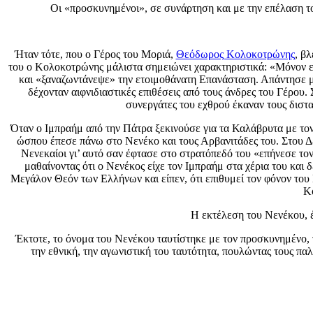
Οι «προσκυνημένοι», σε συνάρτηση και με την επέλαση το
Ήταν τότε, που ο Γέρος του Μοριά,
Θεόδωρος Κολοκοτρώνης
, β
του ο Κολοκοτρώνης μάλιστα σημειώνει χαρακτηριστικά: «Μόνον ει
και «ξαναζωντάνεψε» την ετοιμοθάνατη Επανάσταση. Απάντησε μ
δέχονταν αιφνιδιαστικές επιθέσεις από τους άνδρες του Γέρου
συνεργάτες του εχθρού έκαναν τους διστ
Όταν ο Ιμπραήμ από την Πάτρα ξεκινούσε για τα Καλάβρυτα με τον
ώσπου έπεσε πάνω στο Νενέκο και τους Αρβανιτάδες του. Στου Δ
Νενεκαίοι γι’ αυτό σαν έφτασε στο στρατόπεδό του «επήνεσε το
μαθαίνοντας ότι ο Νενέκος είχε τον Ιμπραήμ στα χέρια του κα
Μεγάλον Θεόν των Ελλήνων και είπεν, ότι επιθυμεί τον φόνον του 
Κο
Η εκτέλεση του Νενέκου, έ
Έκτοτε, το όνομα του Νενέκου ταυτίστηκε με τον προσκυνημένο, τ
την εθνική, την αγωνιστική του ταυτότητα, πουλώντας τους π