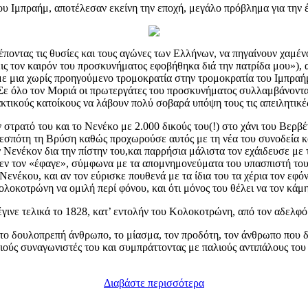
υ Ιμπραήμ, αποτέλεσαν εκείνη την εποχή, μεγάλο πρόβλημα για την 
λέποντας τις θυσίες και τους αγώνες των Ελλήνων, να πηγαίνουν χαμ
ς τον καιρόν του προσκυνήματος εφοβήθηκα διά την πατρίδα μου»), α
ε μια χωρίς προηγούμενο τρομοκρατία στην τρομοκρατία του Ιμπραή
. Σε όλο τον Μοριά οι πρωτεργάτες του προσκυνήματος συλλαμβάνονταν
ακτικούς κατοίκους να λάβουν πολύ σοβαρά υπόψη τους τις απειλητικέ
 στρατό του και το Νενέκο με 2.000 δικούς του(!) στο χάνι του Βε
εσπότη τη Βρύση καθώς προχωρούσε αυτός με τη νέα του συνοδεία κο
ν Νενέκον δια την πίστην του,και παρρήσια μάλιστα τον εχάιδευσε 
ι δεν τον «έφαγε», σύμφωνα με τα απομνημονεύματα του υπασπιστή 
Νενέκου, και αν τον εύρισκε πουθενά με τα ίδια του τα χέρια τον ε
λοκοτρώνη να ομιλή περί φόνου, και ότι μόνος του θέλει να τον κάμ
γινε τελικά το 1828, κατ’ εντολήν του Κολοκοτρώνη, από τον αδελφ
ο δουλοπρεπή άνθρωπο, το μίασμα, τον προδότη, τον άνθρωπο που δεν έ
αλιούς συναγωνιστές του και συμπράττοντας με παλιούς αντιπάλους το
Διαβάστε περισσότερα