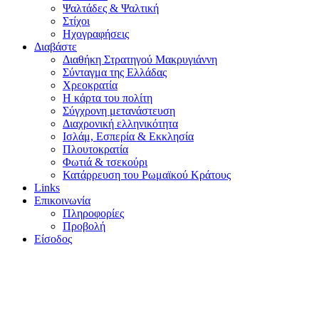
Ψαλτάδες & Ψαλτική
Στίχοι
Ηχογραφήσεις
Διαβάστε
Διαθήκη Στρατηγού Μακρυγιάννη
Σύνταγμα της Ελλάδας
Χρεοκρατία
Η κάρτα του πολίτη
Σύγχρονη μετανάστευση
Διαχρονική ελληνικότητα
Ισλάμ, Εσπερία & Εκκλησία
Πλουτοκρατία
Φωτιά & τσεκούρι
Κατάρρευση του Ρωμαϊκού Κράτους
Links
Επικοινωνία
Πληροφορίες
Προβολή
Είσοδος