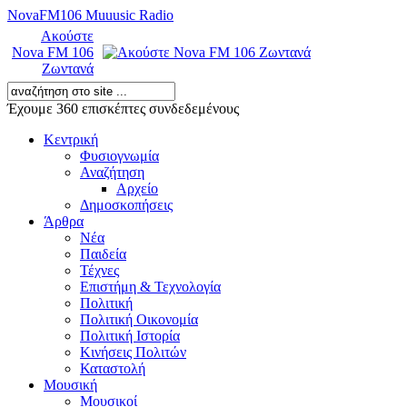
NovaFM106 Muuusic Radio
Ακούστε
Nova FM 106
Ζωντανά
Έχουμε 360 επισκέπτες συνδεδεμένους
Κεντρική
Φυσιογνωμία
Αναζήτηση
Αρχείο
Δημοσκοπήσεις
Άρθρα
Νέα
Παιδεία
Τέχνες
Επιστήμη & Τεχνολογία
Πολιτική
Πολιτική Οικονομία
Πολιτική Ιστορία
Κινήσεις Πολιτών
Καταστολή
Μουσική
Μουσικοί