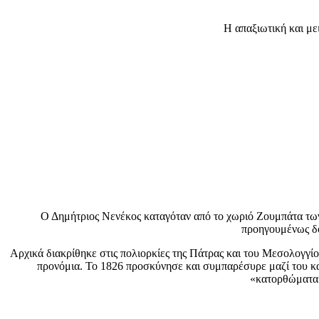
Η απαξιωτική και με
Ο Δημήτριος Νενέκος καταγόταν από το χωριό Ζουμπάτα των
προηγουμένως δο
Αρχικά διακρίθηκε στις πολιορκίες της Πάτρας και του Μεσολογγί
προνόμια. Το 1826 προσκύνησε και συμπαρέσυρε μαζί του κα
«κατορθώματα»