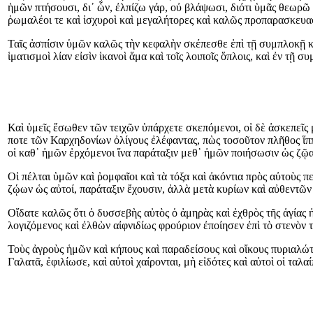
ἡμῶν πτήσουσι, δι᾿ ὧν, ἐλπίζω γάρ, οὐ βλάψωσι, διότι ὑμᾶς θεωρῶ κα
ῥωμαλέοι τε καὶ ἰσχυροὶ καὶ μεγαλήτορες καὶ καλῶς προπαρασκευα
Ταῖς ἀσπίσιν ὑμῶν καλῶς τὴν κεφαλὴν σκέπεσθε ἐπὶ τῇ συμπλοκῇ κα
ἱματισμοὶ λίαν εἰσὶν ἱκανοὶ ἅμα καὶ τοῖς λοιποῖς ὅπλοις, καὶ ἐν τῇ 
Καὶ ὑμεῖς ἔσωθεν τῶν τειχῶν ὑπάρχετε σκεπόμενοι, οἱ δὲ ἀσκεπεῖς 
ποτε τῶν Καρχηδονίων ὀλίγους ἐλέφαντας, πὼς τοσοῦτον πλῆθος ἵπ
οἱ καθ᾿ ἡμῶν ἐρχόμενοι ἵνα παράταξιν μεθ᾿ ἡμῶν ποιήσωσιν ὡς ζῷα 
Οἱ πέλται ὑμῶν καὶ ῥομφαῖοι καὶ τὰ τόξα καὶ ἀκόντια πρὸς αὐτοὺς 
ζῴων ὡς αὐτοί, παράταξιν ἔχουσιν, ἀλλὰ μετὰ κυρίων καὶ αὐθεντ
Οἴδατε καλῶς ὅτι ὁ δυσσεβὴς αὐτὸς ὁ ἀμηρὰς καὶ ἐχθρὸς τῆς ἁγίας 
λογιζόμενος καὶ ἐλθὼν αἰφνιδίως φρούριον ἐποίησεν ἐπὶ τὸ στενὸν
Τοὺς ἀγροὺς ἡμῶν καὶ κήπους καὶ παραδείσους καὶ οἴκους πυριαλώτ
Γαλατᾶ, ἐφιλίωσε, καὶ αὐτοὶ χαίρονται, μὴ εἰδότες καὶ αὐτοὶ οἱ ταλ