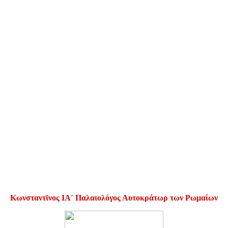
Κωνσταντῖνος ΙΑ´ Παλαιολόγος Αυτοκράτωρ των Ρωμαίων