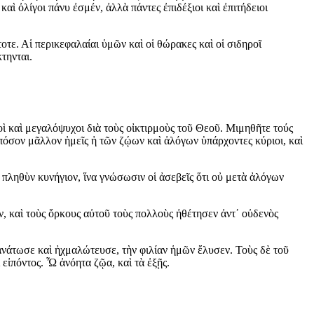
καὶ ὀλίγοι πάνυ ἐσμέν, ἀλλὰ πάντες ἐπιδέξιοι καὶ ἐπιτήδειοι
ε. Αἱ περικεφαλαίαι ὑμῶν καὶ οἱ θώρακες καὶ οἱ σιδηροῖ
κτηνται.
οὶ καὶ μεγαλόψυχοι διὰ τοὺς οἰκτιρμοὺς τοῦ Θεοῦ. Μιμηθῆτε τούς
όσον μᾶλλον ἡμεῖς ἡ τῶν ζῴων καὶ ἀλόγων ὑπάρχοντες κύριοι, καὶ
 πληθὺν κυνήγιον, ἵνα γνώσωσιν οἱ ἀσεβεῖς ὅτι οὐ μετὰ ἀλόγων
ν, καὶ τοὺς ὅρκους αὐτοῦ τοὺς πολλοὺς ἠθέτησεν ἀντ᾿ οὐδενὸς
ανάτωσε καὶ ἠχμαλώτευσε, τὴν φιλίαν ἡμῶν ἔλυσεν. Τοὺς δὲ τοῦ
 εἰπόντος. Ὦ ἀνόητα ζῷα, καὶ τὰ ἐξῇς.