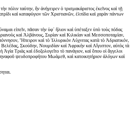
ὴν πόλιν ταύτην, ἣν ἀνήγειρεν ὁ τρισμακάριστος ἐκεῖνος καὶ τῇ
τρίδι καὶ καταφύγιον τῶν Χριστιανῶν, ἐλπίδα καὶ χαρὰν πάντων
αμαι εἰπεῖν, πᾶσαν τὴν ὑφ᾿ ἥλιον καὶ ὑπέταξεν ὑπὸ τοὺς πόδας
ριανοὺς καὶ Ἀλβάνους, Συρίαν καὶ Κιλικίαν καὶ Μεσσοποταμίαν,
όννησον, Ἤπειρον καὶ τὸ Ἰλλυρικὸν Λύχνιτας κατὰ τὸ Ἀδριατικόν,
 Βελέδας, Σκούδην, Νουμιδίαν καὶ Ἀφρικὴν καὶ Αἴγυπτον, αὐτὸς τὰ
 Ἁγία Τριὰς καὶ ἐδοξολογεῖτο τὸ πανάγιον, καὶ ὅπου οἱ ἄγγελοι
 φληναφοῦ ψευδοπροφήτου Μωάμεθ, καὶ κατοικητήριον ἀλόγων καὶ
σηται.