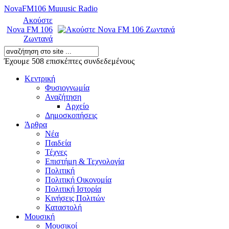
NovaFM106 Muuusic Radio
Ακούστε
Nova FM 106
Ζωντανά
Έχουμε 508 επισκέπτες συνδεδεμένους
Κεντρική
Φυσιογνωμία
Αναζήτηση
Αρχείο
Δημοσκοπήσεις
Άρθρα
Νέα
Παιδεία
Τέχνες
Επιστήμη & Τεχνολογία
Πολιτική
Πολιτική Οικονομία
Πολιτική Ιστορία
Κινήσεις Πολιτών
Καταστολή
Μουσική
Μουσικοί