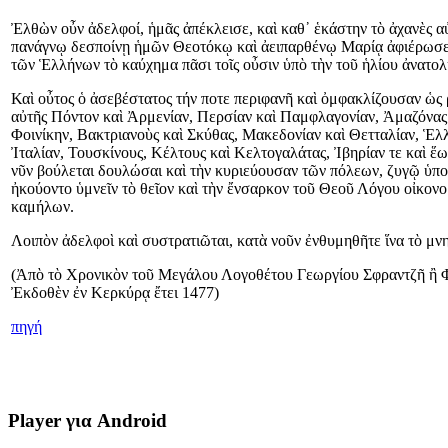
Ἐλθὼν οὖν ἀδελφοί, ἡμᾶς ἀπέκλεισε, καὶ καθ᾿ ἑκάστην τὸ ἀχανὲς αὐ
πανάγνῳ δεσποίνῃ ἡμῶν Θεοτόκῳ καὶ ἀειπαρθένῳ Μαρίᾳ ἀφιέρωσεν κ
τῶν Ἑλλήνων τὸ καύχημα πᾶσι τοῖς οὖσιν ὑπὸ τὴν τοῦ ἡλίου ἀνατολ
Καὶ οὖτος ὁ ἀσεβέστατος τήν ποτε περιφανῆ καὶ ὀμφακλίζουσαν ὡς 
αὐτῆς Πόντον καὶ Ἀρμενίαν, Περσίαν καὶ Παμφλαγονίαν, Ἀμαζόνας 
Φοινίκην, Βακτριανοὺς καὶ Σκύθας, Μακεδονίαν καὶ Θετταλίαν, Ἑλ
Ἰταλίαν, Τουσκίνους, Κέλτους καὶ Κελτογαλάτας, Ἰβηρίαν τε καὶ ἕ
νῦν βούλεται δουλώσαι καὶ τὴν κυριεύουσαν τῶν πόλεων, ζυγῷ ὑποβα
ἠκούοντο ὑμνεῖν τὸ θεῖον καὶ τὴν ἔνσαρκον τοῦ Θεοῦ Λόγου οἰκον
καμήλων.
Λοιπὸν ἀδελφοὶ καὶ συστρατιῶται, κατὰ νοῦν ἐνθυμηθῆτε ἵνα τὸ μν
(Ἀπὸ τὸ Χρονικὸν τοῦ Μεγάλου Λογοθέτου Γεωργίου Σφραντζῆ ἢ 
Ἐκδοθὲν ἐν Κερκύρᾳ ἔτει 1477)
πηγή
Player για Android