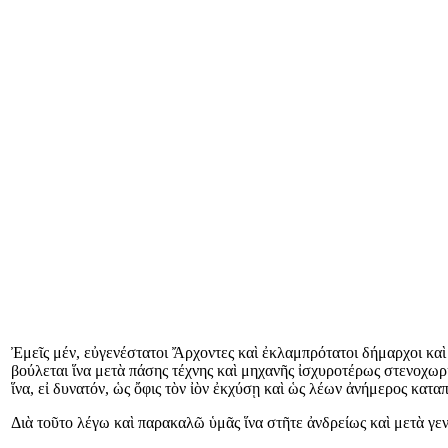
Ἐμεῖς μέν, εὐγενέστατοι Ἄρχοντες καὶ ἐκλαμπρότατοι δήμαρχοι καὶ σ
βούλεται ἵνα μετὰ πάσης τέχνης καὶ μηχανῆς ἰσχυροτέρως στενοχ
ἵνα, εἰ δυνατόν, ὡς ὄφις τὸν ἰὸν ἐκχύσῃ καὶ ὡς λέων ἀνήμερος καταπ
Διὰ τοῦτο λέγω καὶ παρακαλῶ ὑμᾶς ἵνα στῆτε ἀνδρείως καὶ μετὰ γε