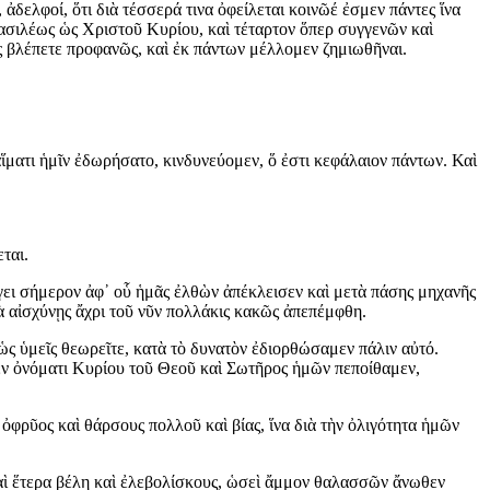
δελφοί, ὅτι διὰ τέσσερά τινα ὀφείλεται κοινῶέ ἐσμεν πάντες ἵνα
βασιλέως ὡς Χριστοῦ Κυρίου, καὶ τέταρτον ὅπερ συγγενῶν καὶ
ς βλέπετε προφανῶς, καὶ ἐκ πάντων μέλλομεν ζημιωθῆναι.
ἵματι ἡμῖν ἐδωρήσατο, κινδυνεύομεν, ὅ ἐστι κεφάλαιον πάντων. Καὶ
ται.
γει σήμερον ἀφ᾿ οὗ ἡμᾶς ἐλθὼν ἀπέκλεισεν καὶ μετὰ πάσης μηχανῆς
ὰ αἰσχύνῃς ἄχρι τοῦ νῦν πολλάκις κακῶς ἀπεπέμφθη.
 ὡς ὑμεῖς θεωρεῖτε, κατὰ τὸ δυνατὸν ἐδιορθώσαμεν πάλιν αὐτό.
ὲ ἐν ὀνόματι Κυρίου τοῦ Θεοῦ καὶ Σωτῆρος ἡμῶν πεποίθαμεν,
φρῦος καὶ θάρσους πολλοῦ καὶ βίας, ἵνα διὰ τὴν ὀλιγότητα ἡμῶν
 καὶ ἕτερα βέλη καὶ ἐλεβολίσκους, ὡσεὶ ἄμμον θαλασσῶν ἄνωθεν