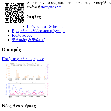
Απο το κινητό σας πάτε στο: ρυθμίσεις -> ασφάλε
εικόνα ή
πατήστε εδώ
.
Στήλες
Πρόγραμμα - Schedule
Βρες εδώ το Video που ψάχνεις...
Ισολογισμός
Ψαλτάδες & Ψαλτική
Ο καιρός
Πατήστε για λεπτομέρειες
Νέες Αναρτήσεις