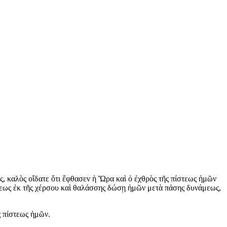
ός, καλὸς οἴδατε ὅτι ἔφθασεν ἡ Ὥρα καὶ ὁ ἐχθρὸς τῆς πίστεως ἡμῶν
ξεως ἐκ τῆς χέρσου καὶ θαλάσσης δώσῃ ἡμῶν μετὰ πάσης δυνάμεως,
ς πίστεως ἡμῶν.