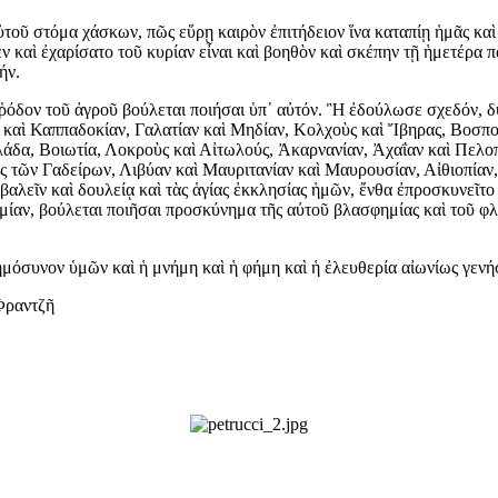
τοῦ στόμα χάσκων, πῶς εὕρῃ καιρὸν ἐπιτήδειον ἵνα καταπίῃ ἡμᾶς καὶ τ
αὶ ἐχαρίσατο τοῦ κυρίαν εἶναι καὶ βοηθὸν καὶ σκέπην τῇ ἡμετέρα πα
ήν.
ῥόδον τοῦ ἀγροῦ βούλεται ποιήσαι ὑπ᾿ αὐτόν. Ἣ ἐδούλωσε σχεδόν, δύν
καὶ Καππαδοκίαν, Γαλατίαν καὶ Μηδίαν, Κολχοὺς καὶ Ἴβηρας, Βοσπο
λάδα, Βοιωτία, Λοκροὺς καὶ Αἰτωλούς, Ἀκαρνανίαν, Ἀχαΐαν καὶ Πελοπ
ως τῶν Γαδείρων, Λιβύαν καὶ Μαυριτανίαν καὶ Μαυρουσίαν, Αἰθιοπίαν,
λεῖν καὶ δουλείᾳ καὶ τὰς ἁγίας ἐκκλησίας ἡμῶν, ἔνθα ἐπροσκυνεῖτο ἡ
ομίαν, βούλεται ποιῆσαι προσκύνημα τῆς αὐτοῦ βλασφημίας καὶ τοῦ
ημόσυνον ὑμῶν καὶ ἡ μνήμη καὶ ἡ φήμη καὶ ἡ ἐλευθερία αἰωνίως γενή
Φραντζῆ