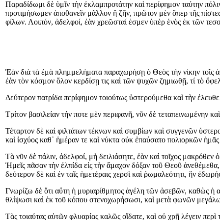
Παραδίδωμι δὲ ὑμῖν τὴν ἐκλαμπροτάτην καὶ περίφημον ταύτην πόλιν
προτιμήσωμεν ἀποθανεῖν μᾶλλον ἢ ζῆν, πρῶτον μὲν ὅπερ τῆς πίστεω
φίλων. Λοιπόν, ἀδελφοί, ἐὰν χρεῶσταί ἐσμεν ὑπὲρ ἑνὸς ἐκ τῶν τε
Ἐὰν διὰ τὰ ἐμὰ πλημμελήματα παραχωρήσῃ ὁ Θεὸς τὴν νίκην τοῖς ἀσ
ἐὰν τὸν κόσμον ὅλον κερδίσῃ τις καὶ τῶν ψυχῶν ζημιωθῇ, τί τὸ ὄφε
Δεύτερον πατρίδα περίφημον τοιούτως ὑστερούμεθα καὶ τὴν ἐλευθε
Τρίτον βασιλείαν τήν ποτε μὲν περιφανῆ, νῦν δὲ τεταπεινωμένην κ
Τέταρτον δὲ καὶ φιλτάτων τέκνων καὶ συμβίων καὶ συγγενῶν ὑστερο
καὶ ἰσχύος καθ᾿ ἡμέραν τε καὶ νύκτα οὐκ ἐπαύσατο πολιορκῶν ἡμᾶς
Τὰ νῦν δὲ πάλιν, ἀδελφοί, μὴ δειλιάσητε, ἐὰν καὶ τοῖχος μακρόθεν
Ἡμεῖς πᾶσαν τὴν ἐλπίδα εἰς τὴν ἄμαχον δόξαν τοῦ Θεοῦ ἀνεθέμεθα, 
δεύτερον δὲ καὶ ἐν ταῖς ἡμετέραις χερσὶ καὶ ῥωμαλεότητι, ἣν ἐδωρή
Γνωρίζω δὲ ὅτι αὕτη ἡ μυριαρίθμητος ἀγέλη τῶν ἀσεβῶν, καθὼς ἡ α
θλίψωσι καὶ ἐκ τοῦ κόπου στενοχωρήσωσι, καὶ μετὰ φωνῶν μεγάλω
Τὰς τοιαύτας αὐτῶν φλυαρίας καλῶς οἴδατε, καὶ οὐ χρῇ λέγειν περ