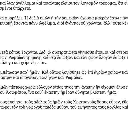
ὶ λίαν ἀγάλλομαι καὶ τοιαύταις ἐλπίσι τὸν λογισμὸν τρέφομαι, ὅτι εἰ 
σμένοι ὑπάρχετε.
ὶ συρρήξει. Ἡ δεξιὰ ὑμῶν ἡ τὴν ῥομφαῖαν ἔχουσα μακρὰν ἔστω πάντοτ
συμπλοκῇ ἔσονται πάνυ ὠφέλιμα, ἃ οἱ ἐνάντιοι οὐ χρῶνται, ἀλλ᾿ οὔτε κέ
μετὰ κόπου ἔρχονται. Διό, ὦ συστρατιῶται γίγνεσθε ἕτοιμοι καὶ στερε
πων Ῥωμαίων τῇ φωνῇ καὶ θέᾳ ἐδίωξαν, καὶ ἐὰν ζῷον ἄλογον ἐδίωξε π
ἄλογα καὶ χείρονές εἰσιν.
πεμπέτωσαν παρ᾿ ἡμῶν. Καὶ οὕτως λογίσθητε ὡς ἐπὶ ἀγρίων χοίρων καὶ
ῶν αὐτῶν καὶ ἀπογόνων Ἑλλήνων καὶ Ῥωμαίων.
ἡμῶν πίστεως χωρὶς εὔλογον αἰτίας τινος τὴν ἀγάπην ἣν εἴχομεν ἔλυσε
 τοῦ Ἀσωμάτου, ἵνα καθ᾿ ἑκάστην ἡμέραν δύνηται βλάπτειν ἡμᾶς.
ους ἐποίησε, τοὺς ἀδελφοὺς ἡμῶν τοὺς Χριστιανοὺς ὅσους εὗρεν, ἐθ
αίπωροι τὸν τοῦ γεωργοῦ παιδὸς μῦθον, τοῦ ἐψήνοντος τοὺς κοχλίας καὶ