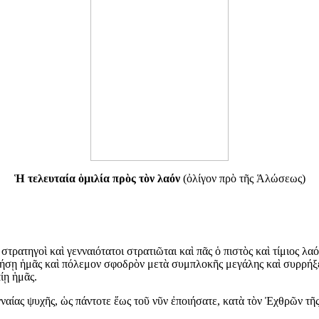
Ἡ τελευταία ὁμιλία πρὸς τὸν λαόν
(ὀλίγον πρὸ τῆς Ἁλώσεως)
τρατηγοὶ καὶ γενναιότατοι στρατιῶται καὶ πᾶς ὁ πιστὸς καὶ τίμιος λα
ωρήσῃ ἡμᾶς καὶ πόλεμον σφοδρὸν μετὰ συμπλοκῆς μεγάλης καὶ συρρή
ίῃ ἡμᾶς.
νναίας ψυχῆς, ὡς πάντοτε ἕως τοῦ νῦν ἐποιήσατε, κατὰ τὸν Ἐχθρῶν τῆ