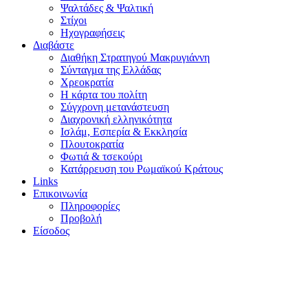
Ψαλτάδες & Ψαλτική
Στίχοι
Ηχογραφήσεις
Διαβάστε
Διαθήκη Στρατηγού Μακρυγιάννη
Σύνταγμα της Ελλάδας
Χρεοκρατία
Η κάρτα του πολίτη
Σύγχρονη μετανάστευση
Διαχρονική ελληνικότητα
Ισλάμ, Εσπερία & Εκκλησία
Πλουτοκρατία
Φωτιά & τσεκούρι
Κατάρρευση του Ρωμαϊκού Κράτους
Links
Επικοινωνία
Πληροφορίες
Προβολή
Είσοδος