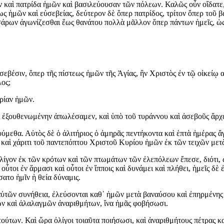
 καὶ πατρίδα ἡμῶν καὶ βασιλεύουσαν τῶν πόλεων. Καλῶς οὖν οἴδατε, ἀ
ς ἡμῶν καὶ εὐσεβείας, δεύτερον δὲ ὅπερ πατρίδος, τρίτον ὅπερ τοῦ 
σσάρων ἀγωνίζεσθαι ἕως θανάτου πολλὰ μᾶλλον ὅπερ πάντων ἡμεῖς, ὡ
εβέσιν, ὅπερ τῆς πίστεως ἡμῶν τῆς Ἁγίας, ἣν Χριστὸς ἐν τῷ οἰκείῳ α
λος;
ρίαν ἡμῶν.
αὶ ἐξουθενωμένην ἀπωλέσαμεν, καὶ ὑπὸ τοῦ τυράννου καὶ ἀσεβοῦς ἄρχε
ύμεθα. Αὐτὸς δὲ ὁ ἀλιτήριος ὁ ἀμηρᾶς πεντήκοντα καὶ ἑπτὰ ἡμέρας ἄ
 καὶ χάριτι τοῦ παντεπόπτου Χριστοῦ Κυρίου ἡμῶν ἐκ τῶν τειχῶν μετ
 ὀλίγον ἐκ τῶν κρότων καὶ τῶν πτωμάτων τῶν ἐλεπόλεων ἔπεσε, διότι,
οὗτοι ἐν ἅρμασι καὶ οὖτοι ἐν ἵπποις καὶ δυνάμει καὶ πλήθει, ἡμεῖς δ
σατο ἡμῖν ἡ θεία δύναμις.
ὐτῶν συνήθεια, ἐλεύσονται καθ᾿ ἡμῶν μετὰ βαναύσου καὶ ἐπηρμένης ὀ
ν καὶ ἀλαλαγμῶν ἀναριθμήτων, ἵνα ἡμᾶς φοβήσωσι.
ὶ τούτων. Καὶ ὥρα ὀλίγοι τοιαῦτα ποιήσωσι, καὶ ἀναριθμήτους πέτρας